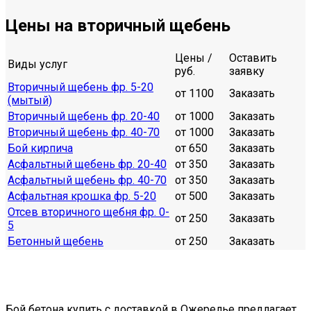
Цены на вторичный щебень
Цены /
Оставить
Виды услуг
руб.
заявку
Вторичный щебень фр. 5-20
от 1100
Заказать
(мытый)
Вторичный щебень фр. 20-40
от 1000
Заказать
Вторичный щебень фр. 40-70
от 1000
Заказать
Бой кирпича
от 650
Заказать
Асфальтный щебень фр. 20-40
от 350
Заказать
Асфальтный щебень фр. 40-70
от 350
Заказать
Асфальтная крошка фр. 5-20
от 500
Заказать
Отсев вторичного щебня фр. 0-
от 250
Заказать
5
Бетонный щебень
от 250
Заказать
Бой бетона купить с доставкой в Ожерелье предлагает