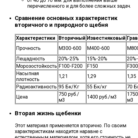
от 40 до 70 мм: для выполнения выше
перечисленного и для более сложных задач.
Сравнение основных характеристик
вторичного и природного щебня
Характеристики
Вторичный
Известняковый
Гра
Прочность
М300-600
М400-600
М80
Лещадность
20%-25%
15%-20%
20%
Морозостойкость
F100-F200
F150
F300
Насыпная
1,21
1,29
1,35
плотность
Радиоактивность
95 Бк/Кг
55 Бк/кг
70 Б
750 руб./
1750
Цена
1400 руб./м3
м3
м3
Вторая жизнь щебенки
Этот материал применяется вторично. По своим
характеристикам находится наравне с
естественным материалом, хотя его стоимость не