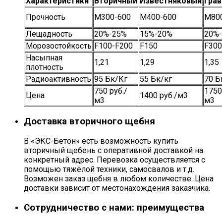
Характеристики
Вторичный
Известняковый
Гра
Прочность
М300-600
М400-600
М80
Лещадность
20%-25%
15%-20%
20%
Морозостойкость
F100-F200
F150
F300
Насыпная
1,21
1,29
1,35
плотность
Радиоактивность
95 Бк/Кг
55 Бк/кг
70 Б
750 руб./
1750
Цена
1400 руб./м3
м3
м3
Доставка вторичного щебня
В «ЭКС-Бетон» есть возможность купить
вторичный щебень с оперативной доставкой на
конкретный адрес. Перевозка осуществляется с
помощью тяжёлой техники, самосвалов и т.д.
Возможен заказ щебня в любом количестве. Цена
доставки зависит от местонахождения заказчика.
Сотрудничество с нами: преимущества