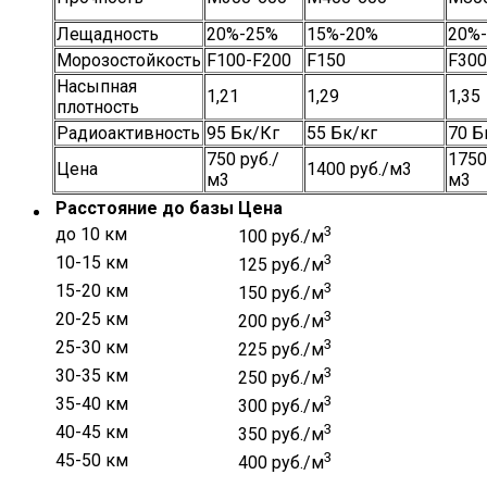
Лещадность
20%-25%
15%-20%
20%
Морозостойкость
F100-F200
F150
F300
Насыпная
1,21
1,29
1,35
плотность
Радиоактивность
95 Бк/Кг
55 Бк/кг
70 Б
750 руб./
1750
Цена
1400 руб./м3
м3
м3
Расстояние до базы
Цена
3
до 10 км
100 руб./м
3
10-15 км
125 руб./м
3
15-20 км
150 руб./м
3
20-25 км
200 руб./м
3
25-30 км
225 руб./м
3
30-35 км
250 руб./м
3
35-40 км
300 руб./м
3
40-45 км
350 руб./м
3
45-50 км
400 руб./м