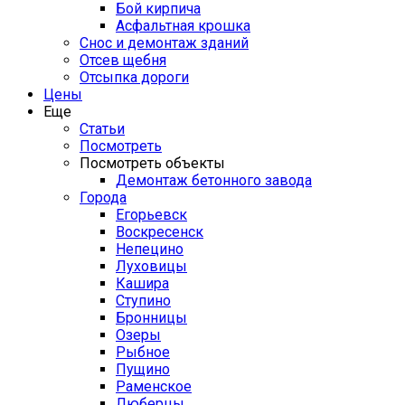
Бой кирпича
Асфальтная крошка
Снос и демонтаж зданий
Отсев щебня
Отсыпка дороги
Цены
Еще
Статьи
Посмотреть
Посмотреть объекты
Демонтаж бетонного завода
Города
Егорьевск
Воскресенск
Непецино
Луховицы
Кашира
Ступино
Бронницы
Озеры
Рыбное
Пущино
Раменское
Люберцы