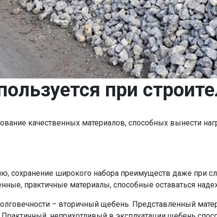
пользуется при строите
зование качественных материалов, способных вынести наг
ию, сохранение широкого набора преимуществ даже при с
нные, практичные материалы, способные оставаться надеж
долговечности – вторичный щебень. Представленный мате
 Практичный, неприхотливый в эксплуатации щебень спос