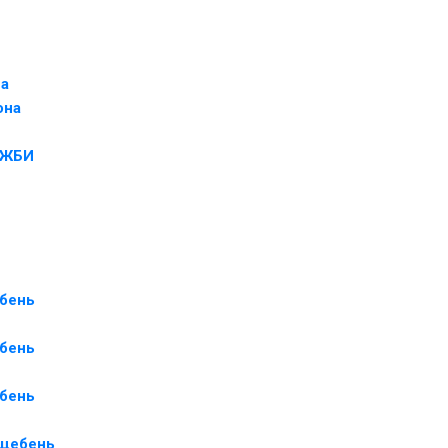
на
она
и ЖБИ
бень
бень
бень
щебень