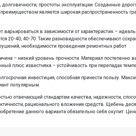
 долговечности, простоты эксплуатации. Созданные дорог
реимуществом является широкая распространенность гран
ет варьироваться в зависимости от характеристик – идеал
я 20-40, 40-70. Такие разновидности обеспечивают сохран
рушений, необходимости проведения ремонтных работ.
чина – низкий уровень прочности. Материал постепенно в
ный плюс известняка – устойчивость при перепадах темп
лгосрочная инвестиция, способная принести пользу. Макс
иант популярным.
остью отвечающий стандартам качества, надежности, спос
тичности, рационального вложения средств. Щебень десят
бретение данного варианта обязательно себя окупит. Цен