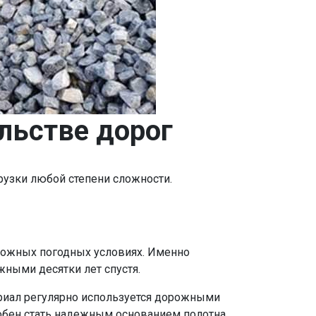
льстве дорог
рузки любой степени сложности.
ложных погодных условиях. Именно
ными десятки лет спустя.
риал регулярно используется дорожными
обен стать надежным основанием полотна.